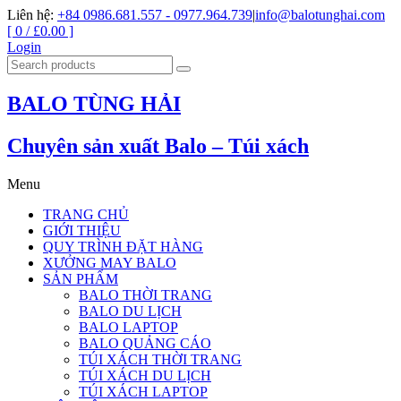
Liên hệ:
+84 0986.681.557 - 0977.964.739
|
info@balotunghai.com
[ 0 /
£0.00
]
Login
BALO TÙNG HẢI
Chuyên sản xuất Balo – Túi xách
Menu
TRANG CHỦ
GIỚI THIỆU
QUY TRÌNH ĐẶT HÀNG
XƯỞNG MAY BALO
SẢN PHẨM
BALO THỜI TRANG
BALO DU LỊCH
BALO LAPTOP
BALO QUẢNG CÁO
TÚI XÁCH THỜI TRANG
TÚI XÁCH DU LỊCH
TÚI XÁCH LAPTOP