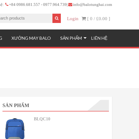
hệ:
+84 0986.681.557 - 0977.964.739
|
info@balotunghai.com
Login
[ 0 /
£0.00
]
G
XƯỞNG MAY BALO
SẢN PHẨM
LIÊN HỆ
SẢN PHẨM
BLQC10